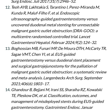
Surg Endosc. Juli 2017;31(7):2946–52.
Teoh AYB, Lakhtakia S, Tarantino I, Perez-Miranda M,
Kunda R, Maluf-Filho F, et al. Endoscopic
ultrasonography-guided gastroenterostomy versus
uncovered duodenal metal stenting for unresectable
malignant gastric outlet obstruction (DRA-GOO): a
multicentre randomised controlled trial. Lancet
Gastroenterol Hepatol. Februar 2024;9(2):124–32.
Boghossian MB, Funari MP, De Moura DTH, McCarty TR,
Sagae VMT, Chen YI, et al. EUS-guided
gastroenterostomy versus duodenal stent placement
and surgical gastrojejunostomy for the palliation of
malignant gastric outlet obstruction: a systematic review
and meta-analysis. Langenbecks Arch Surg. September
2021;406(6):1803–17.
Ghandour B, Bejjani M, Irani SS, Sharaiha RZ, Kowalski
TE, Pleskow DK, et al. Classification, outcomes, and
management of misdeployed stents during EUS-guided
gastroenterostomy. Gastrointest Endosc. Januar