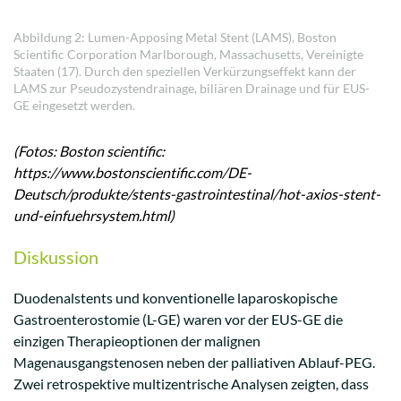
Abbildung 2: Lumen-Apposing Metal Stent (LAMS), Boston
Scientific Corporation Marlborough, Massachusetts, Vereinigte
Staaten (17). Durch den speziellen Verkürzungseffekt kann der
LAMS zur Pseudozystendrainage, biliären Drainage und für EUS-
GE eingesetzt werden.
(Fotos: Boston scientific:
https://www.bostonscientific.com/DE-
Deutsch/produkte/stents-gastrointestinal/hot-axios-stent-
und-einfuehrsystem.html)
Diskussion
Duodenalstents und konventionelle laparoskopische
Gastroenterostomie (L-GE) waren vor der EUS-GE die
einzigen Therapieoptionen der malignen
Magenausgangstenosen neben der palliativen Ablauf-PEG.
Zwei retrospektive multizentrische Analysen zeigten, dass