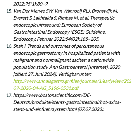
2022;95(1):80–9.
Van Der Merwe SW, Van Wanrooij RLJ, Bronswijk M,
Everett S, Lakhtakia S, Rimbas M, et al. Therapeutic
endoscopic ultrasound: European Society of
Gastrointestinal Endoscopy (ESGE) Guideline.
Endoscopy. Februar 2022;54(02):185–205.
Shah I. Trends and outcomes of percutaneous
endoscopic gastrostomy in hospitalized patients with
malignant and nonmalignant ascites: a nationwide
population study. Ann Gastroenterol [Internet]. 2020
[zitiert 27. Juni 2024]; Verfügbar unter:
http://www.annalsgastro.gr/files/journals/1/earlyview/20
09-2020-04-AG_5196-0531.pdf
https://www.bostonscientific.com/DE-
Deutsch/produkte/stents-
gastrointestinal/hot-axios-
stent-und-einfuehrsystem.html (07.07.2023).