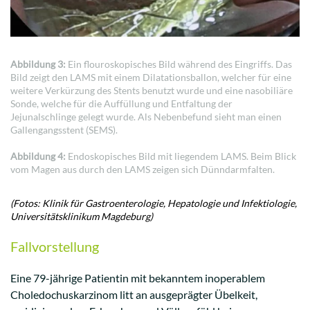
Abbildung 3:
Ein flouroskopisches Bild während des Eingriffs. Das
Bild zeigt den LAMS mit einem Dilatationsballon, welcher für eine
weitere Verkürzung des Stents benutzt wurde und eine nasobiliäre
Sonde, welche für die Auffüllung und Entfaltung der
Jejunalschlinge gelegt wurde. Als Nebenbefund sieht man einen
Gallengangsstent (SEMS).
Abbildung 4:
Endoskopisches Bild mit liegendem LAMS. Beim Blick
vom Magen aus durch den LAMS zeigen sich Dünndarmfalten.
(Fotos: Klinik für Gastroenterologie, Hepatologie und Infektiologie,
Universitätsklinikum Magdeburg)
Fallvorstellung
Eine 79-jährige Patientin mit bekanntem inoperablem
Choledochuskarzinom litt an ausgeprägter Übelkeit,