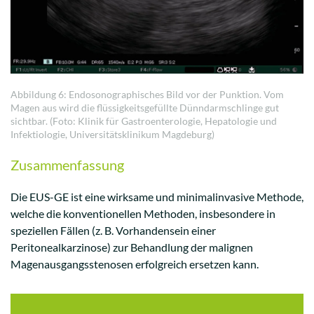
Abbildung 6: Endosonographisches Bild vor der Punktion. Vom
Magen aus wird die flüssigkeitsgefüllte Dünndarmschlinge gut
sichtbar. (Foto: Klinik für Gastroenterologie, Hepatologie und
Infektiologie, Universitätsklinikum Magdeburg)
Zusammenfassung
Die EUS-GE ist eine wirksame und minimalinvasive Methode,
welche die konventionellen Methoden, insbesondere in
speziellen Fällen (z. B. Vorhandensein einer
Peritonealkarzinose) zur Behandlung der malignen
Magenausgangsstenosen erfolgreich ersetzen kann.