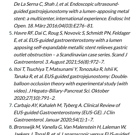
De La Serna C, Shah J, et al. Endoscopic ultrasound-
guided gastrojejunostomy with a lumen-apposing metal
stent: a multicenter, international experience. Endosc Int
Open. 18. März 2016;04(03):E276–81.
Havre RF, Dai C, Roug S, Novovic S, Schmidt PN, Feldager
E, et al. EUS-guided gastroenterostomy with a lumen
apposing self-expandable metallic stent relieves gastric
outlet obstruction – a Scandinavian case series. Scand J
Gastroenterol. 3. August 2021;56(8):972–7.
Itoi T, Tsuchiya T, Matsunami Y, Tonozuka R, Ishii K,
Tanaka R, et al. EUS‐guided gastrojejunostomy: Double‐
balloon occlusion theory with experimental study (with
video). J Hepato-Biliary-Pancreat Sci. Oktober
2020;27(10):791–2.
Carbajo AY, Kahaleh M, Tyberg A. Clinical Review of
EUS-guided Gastroenterostomy (EUS-GE). J Clin
Gastroenterol. Januar 2020;54(1):1–7.
Bronswijk M, Vanella G, Van Malenstein H, Laleman W,
Jaekers J, Topal B, et al. Laparoscopic versus EUS-guided