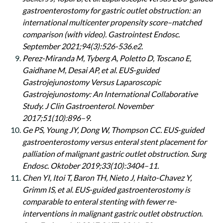
gastroenterostomy for gastric outlet obstruction: an
international multicenter propensity score–matched
comparison (with video). Gastrointest Endosc.
September 2021;94(3):526-536.e2.
Perez-Miranda M, Tyberg A, Poletto D, Toscano E,
Gaidhane M, Desai AP, et al. EUS-guided
Gastrojejunostomy Versus Laparoscopic
Gastrojejunostomy: An International Collaborative
Study. J Clin Gastroenterol. November
2017;51(10):896–9.
Ge PS, Young JY, Dong W, Thompson CC. EUS-guided
gastroenterostomy versus enteral stent placement for
palliation of malignant gastric outlet obstruction. Surg
Endosc. Oktober 2019;33(10):3404–11.
Chen YI, Itoi T, Baron TH, Nieto J, Haito-Chavez Y,
Grimm IS, et al. EUS-guided gastroenterostomy is
comparable to enteral stenting with fewer re-
interventions in malignant gastric outlet obstruction.