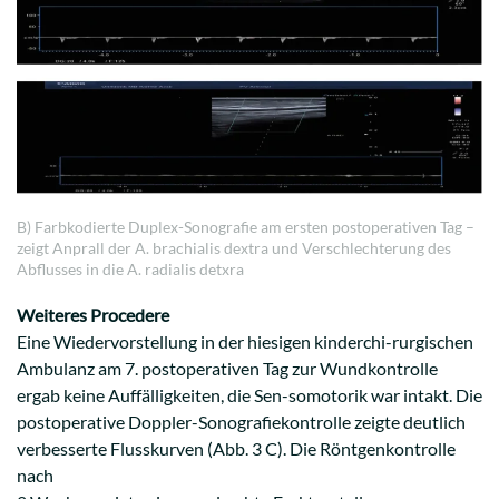
B) Farbkodierte Duplex-Sonografie am ersten postoperativen Tag –
zeigt Anprall der A. brachialis dextra und Verschlechterung des
Abflusses in die A. radialis detxra
Weiteres Procedere
Eine Wiedervorstellung in der hiesigen kinderchi-rurgischen
Ambulanz am 7. postoperativen Tag zur Wundkontrolle
ergab keine Auffälligkeiten, die Sen-somotorik war intakt. Die
postoperative Doppler-Sonografiekontrolle zeigte deutlich
verbesserte Flusskurven (Abb. 3 C). Die Röntgenkontrolle
nach