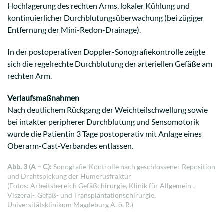
Hochlagerung des rechten Arms, lokaler Kühlung und
kontinuierlicher Durchblutungsüberwachung (bei zügiger
Entfernung der Mini-Redon-Drainage).
In der postoperativen Doppler-Sonografiekontrolle zeigte
sich die regelrechte Durchblutung der arteriellen Gefäße am
rechten Arm.
Verlaufsmaßnahmen
Nach deutlichem Rückgang der Weichteilschwellung sowie
bei intakter peripherer Durchblutung und Sensomotorik
wurde die Patientin 3 Tage postoperativ mit Anlage eines
Oberarm-Cast-Verbandes entlassen.
Abb. 3 (A – C):
Sonografie-Kontrolle nach geschlossener Reposition
und Drahtspickung der Humerusfraktur
(Fotos: Arbeitsbereich Gefäßchirurgie, Klinik für Allgemein-,
Viszeral-, Gefäß- und Transplantationschirurgie,
Universitätsklinikum Magdeburg A. ö. R.)