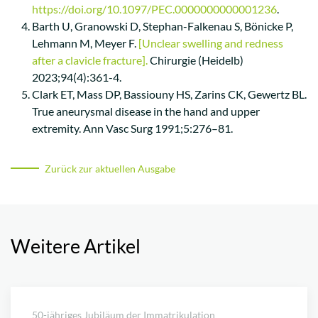
https://doi.org/10.1097/PEC.0000000000001236
.
Barth U
, Granowski D, Stephan-Falkenau S, Bönicke P,
Lehmann M, Meyer F.
[Unclear swelling and redness
after a clavicle fracture].
Chirurgie (Heidelb)
2023;94(4):361-4.
Clark ET, Mass DP, Bassiouny HS, Zarins CK, Gewertz BL.
True aneurysmal disease in the hand and upper
extremity. Ann Vasc Surg 1991;5:276–81.
Zurück zur aktuellen Ausgabe
Weitere Artikel
50-jähriges Jubiläum der Immatrikulation