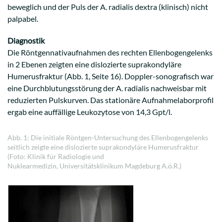
beweglich und der Puls der A. radialis dextra (klinisch) nicht
palpabel.
Diagnostik
Die Röntgennativaufnahmen des rechten Ellenbogengelenks
in 2 Ebenen zeigten eine dislozierte suprakondyläre
Humerusfraktur (Abb. 1, Seite 16). Doppler-sonografisch war
eine Durchblutungsstörung der A. radialis nachweisbar mit
reduzierten Pulskurven. Das stationäre Aufnahmelaborprofil
ergab eine auffällige Leukozytose von 14,3 Gpt/l.
Abb. 1: Die initiale Röntgen-Untersuchung des Ellenbogengelenks
seitlich zeigte eine dislozierte suprakondyläre Humerusfraktur
(Foto: Klinik für Radiologie und
Nuklearmedizin, Universitätsklinikum Magdeburg A.ö.R.)