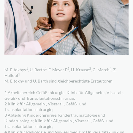
1
1
2
3
4
M. Eltokhyy
, U. Barth
, F. Meyer F
, H. Krause
, C. March
, Z.
1
Halloul
M. Eltokhy und U. Barth sind gleichberechtigte Erstautoren
1
Arbeitsbereich Gefäßchirurgie; Klinik für Allgemein-, Viszeral-,
Gefäß- und Transplantationschirurgie;
2
Klinik für Allgemein-, Viszeral-, Gefäß- und
Transplantationschirurgie;
3
Abteilung Kinderchirurgie, Kindertraumatologie und
Kinderurologie; Klinik für Allgemein-, Viszeral-, Gefäß- und
Transplantationschirurgie;
4
Klinik für Radiologie und Nuklearmedizin; Universitätsklinikum