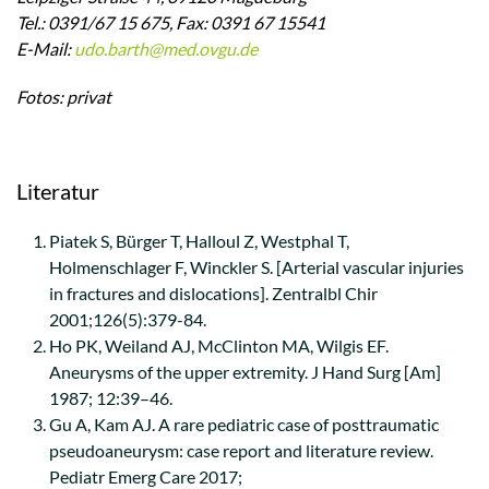
Tel.: 0391/67 15 675, Fax: 0391 67 15541
E-Mail:
udo.barth@med.ovgu.de
Fotos: privat
Literatur
Piatek S, Bürger T, Halloul Z, Westphal T,
Holmenschlager F, Winckler S. [Arterial vascular injuries
in fractures and dislocations]. Zentralbl Chir
2001;126(5):379-84.
Ho PK, Weiland AJ, McClinton MA, Wilgis EF.
Aneurysms of the upper extremity. J Hand Surg [Am]
1987; 12:39–46.
Gu A, Kam AJ. A rare pediatric case of posttraumatic
pseudoaneurysm: case report and literature review.
Pediatr Emerg Care 2017;