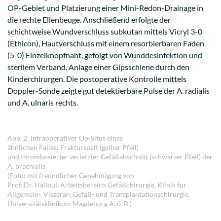
OP-Gebiet und Platzierung einer Mini-Redon-Drainage in
die rechte Ellenbeuge. Anschließend erfolgte der
schichtweise Wundverschluss subkutan mittels Vicryl 3-0
(Ethicon), Hautverschluss mit einem resorbierbaren Faden
(5-0) Einzelknopfnaht, gefolgt von Wunddesinfektion und
sterilem Verband. Anlage einer Gipsschiene durch den
Kinderchirurgen. Die postoperative Kontrolle mittels
Doppler-Sonde zeigte gut detektierbare Pulse der A. radialis
und A. ulnaris rechts.
Abb. 2: Intraoperativer Op-Situs eines
ähnlichen Falles: Frakturspalt (gelber Pfeil)
und thrombosierter verletzter Gefäßabschnitt (schwarzer Pfeil) der
A. brachialis
(Foto: mit freundlicher Genehmigung von
Prof. Dr. Halloul, Arbeitsbereich Gefäßchirurgie, Klinik für
Allgemein-, Viszeral-, Gefäß- und Transplantationschirurgie,
Universitätsklinikum Magdeburg A. ö. R.)